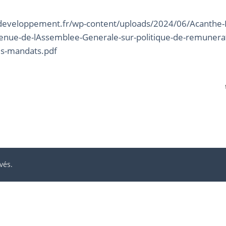
developpement.fr/wp-content/uploads/2024/06/Acanthe
nue-de-lAssemblee-Generale-sur-politique-de-remunerati
es-mandats.pdf
vés.