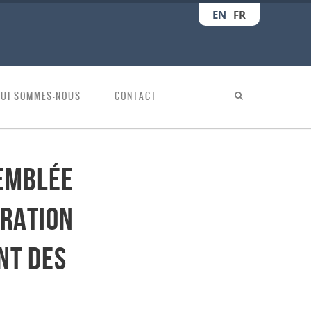
EN
FR
QUI SOMMES-NOUS
CONTACT
semblée
ération
nt des